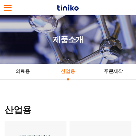
(
주
)
티
제품소개
니
코
의료용
산업용
주문제작
산업용