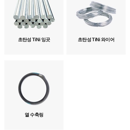
초탄성 TiNi 잉곳
초탄성 TiNi 와이어
열 수축링